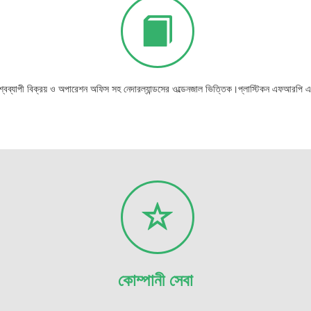
িশ্বব্যাপী বিক্রয় ও অপারেশন অফিস সহ নেদারল্যান্ডসের ওল্ডেনজাল ভিত্তিক।প্লাস্টিকন এফআরপি এ
কোম্পানী সেবা