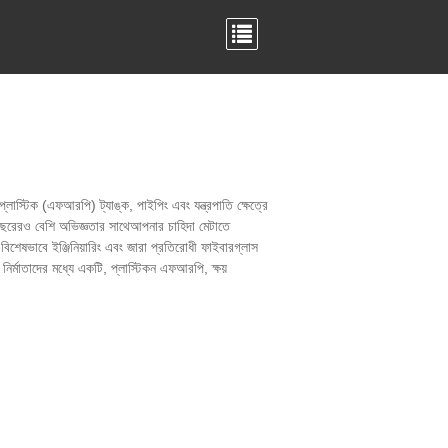
লাস্টিক (এফআরপি) ট্যাঙ্ক, পাইপিং এবং যন্ত্রপাতি ক্ষেত্রে
 বছরেরও বেশি অভিজ্ঞতার সাথেআপনার চাহিদা মেটাতে
েষভাবে ইঞ্জিনিয়ারিং এবং জারা প্রতিরোধী ফাইবারগ্লাস
 নির্মাতাদের মধ্যে একটি, প্লাস্টিকন এফআরপি, ক্ষয়